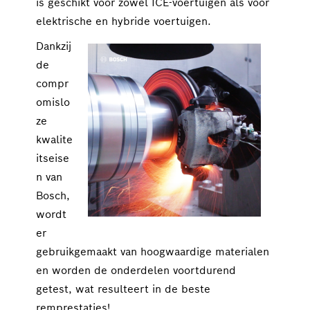
is geschikt voor zowel ICE-voertuigen als voor 
elektrische en hybride voertuigen.
Dankzij 
de 
compr
omislo
ze 
kwalite
itseise
n van 
Bosch, 
wordt 
er 
gebruikgemaakt van hoogwaardige materialen 
en worden de onderdelen voortdurend 
getest, wat resulteert in de beste 
remprestaties!